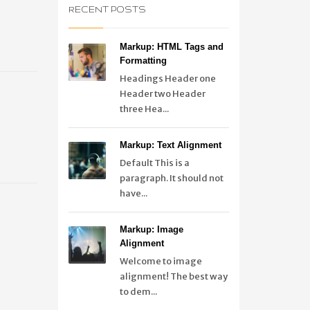
RECENT POSTS
Markup: HTML Tags and
Formatting
Headings Header one
Header two Header
three Hea...
Markup: Text Alignment
Default This is a
paragraph. It should not
have...
Markup: Image
Alignment
Welcome to image
alignment! The best way
to dem...