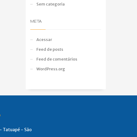
Sem categoria
META
Acessar
Feed de posts
Feed de comentários
WordPress.org
S
 - Tatuapé - São